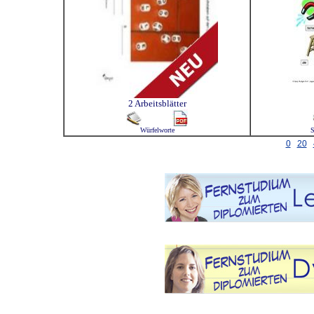
2 Arbeitsblätter
Würfelworte
S
0
20