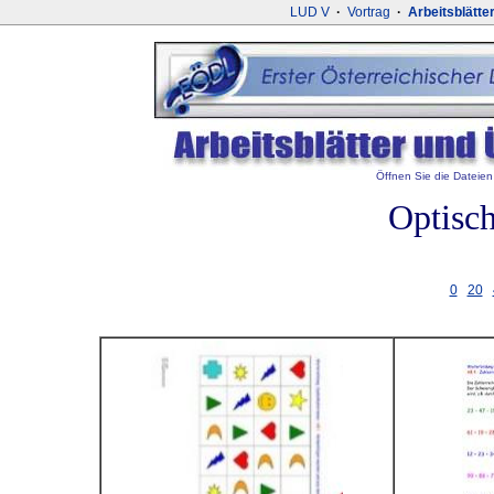
LUD V
·
Vortrag
·
Arbeitsblätte
Öffnen Sie die Dateien 
Optisc
0
20