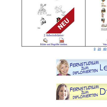
2 Arbeitsblätter
Bilder und Begriffer merken
Was 
0
20
40