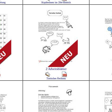
eitung
Kopfrechnen im 20er-Bereich
2 Arbeitsblätter
Tierisches Rechnen