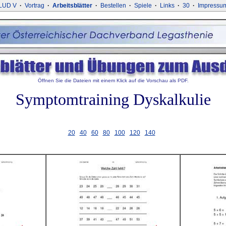
LUD V
·
Vortrag
·
Arbeitsblätter
·
Bestellen
·
Spiele
·
Links
·
30
·
Impressu
Öffnen Sie die Dateien mit einem Klick auf die Vorschau als PDF.
Symptomtraining Dyskalkulie
20
40
60
80
100
120
140