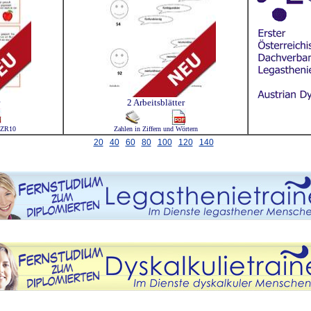
2 Arbeitsblätter
 ZR10
Zahlen in Ziffern und Wörtern
20
40
60
80
100
120
140