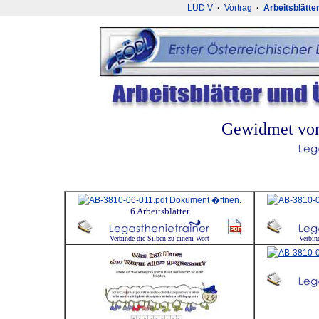
LUD V
·
Vortrag
·
Arbeitsblätte
Gewidmet von
6 Arbeitsblätter
Verbinde die Silben zu einem Wort
Verbin