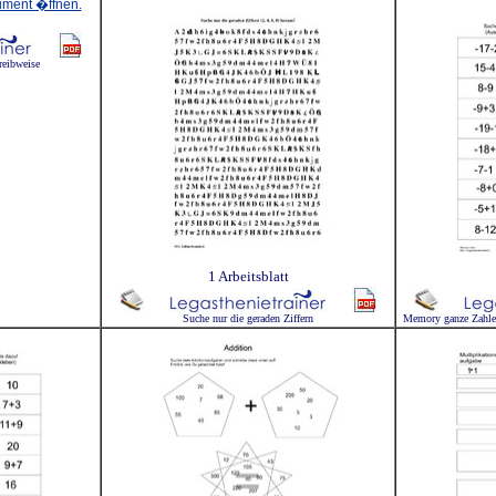
reibweise
1 Arbeitsblatt
Suche nur die geraden Ziffern
Memory ganze Zahle