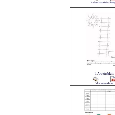
Aufmerksamkeitsübun
1 Arbeitsblatt
Motivationsleiter