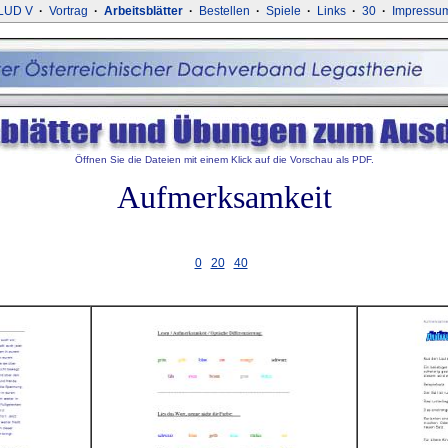
LUD V
·
Vortrag
·
Arbeitsblätter
·
Bestellen
·
Spiele
·
Links
·
30
·
Impressu
Öffnen Sie die Dateien mit einem Klick auf die Vorschau als PDF.
Aufmerksamkeit
0
20
40