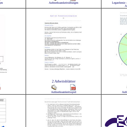
gen
Aufmerksamkeitsübungen
Legasthenie 
A
2 Arbeitsblätter
Aufmerksamkeitsspiel
Aufm