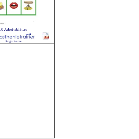
10 Arbeitsblätter
Bingo Reime