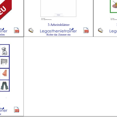
5 Arbeitsblätter
eilen
Richte das Zimmer ein
e