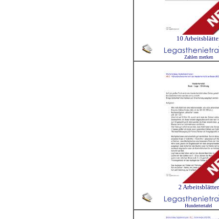
10 Arbeitsblätte
Zahlen merken
2 Arbeitsblätter
Hundertertafel