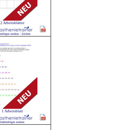
2 Arbeitsblätter
enfolgen merken - Zeichen
1 Arbeitsblatt
Zahlenfolgen merken